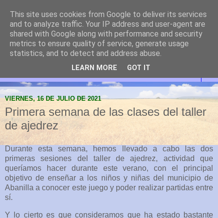
This site uses cookies from Google to deliver its services
Abanilla Cultura y
and to analyze traffic. Your IP address and user-agent are
shared with Google along with performance and security
Naturaleza
metrics to ensure quality of service, generate usage
statistics, and to detect and address abuse.
LEARN MORE
GOT IT
▼
VIERNES, 16 DE JULIO DE 2021
Primera semana de las clases del taller
de ajedrez
Durante esta semana, hemos llevado a cabo las dos
primeras sesiones del taller de ajedrez, actividad que
queríamos hacer durante este verano, con el principal
objetivo de enseñar a los niños y niñas del municipio de
Abanilla a conocer este juego y poder realizar partidas entre
sí.
Y lo cierto es que consideramos que ha estado bastante