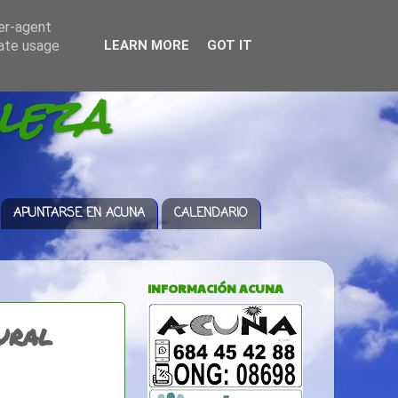
ser-agent
rate usage
LEARN MORE
GOT IT
leza
APUNTARSE EN ACUNA
CALENDARIO
INFORMACIÓN ACUNA
ural