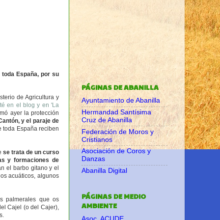
e toda España, por su
PÁGINAS DE ABANILLA
terio de Agricultura y
Ayuntamiento de Abanilla
é en el blog y en 'La
Hermandad Santísima
rmó ayer la protección
Cruz de Abanilla
Cantón, y el paraje de
de toda España reciben
Federación de Moros y
Cristianos
Asociación de Coros y
e
se trata de un curso
Danzas
nas y formaciones de
n el barbo gitano y el
Abanilla Digital
dos acuáticos, algunos
PÁGINAS DE MEDIO
us palmerales que os
AMBIENTE
el Cajel (o del Cajer),
s.
Asoc. ACUDE