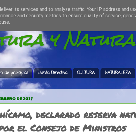
liver its services and to analyze traffic. Your IP address and u
rmance and security metrics to ensure quality of service, gene
buse.
ltura y Natura
ón de principios
Junta Directiva
CULTURA
NATURALEZA
FEBRERO DE 2017
Chícamo, declarado reserva nat
 por el Consejo de Ministros