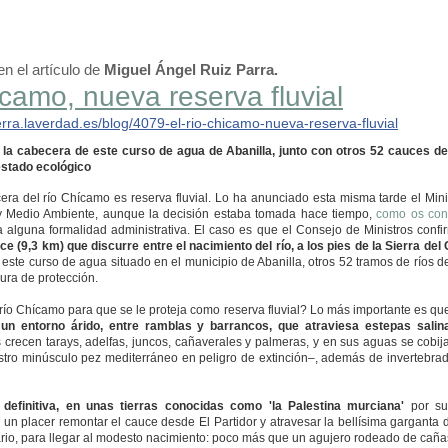
n el artículo de
Miguel Ángel Ruiz Parra.
ícamo, nueva reserva fluvial
erra.laverdad.
es/blog/
4079-el-rio-chicamo-nueva-r
eserva-fluvial
e la cabecera de este curso de agua de Abanilla, junto con otros 52 cauces d
estado ecológico
ecera del río Chícamo es reserva fluvial. Lo ha anunciado esta misma tarde el Minis
y Medio Ambiente, aunque la decisión estaba tomada hace tiempo,
como os cont
ba alguna formalidad administrativa. El caso es que el Consejo de Ministros confi
ce (9,3 km) que discurre entre el nacimiento del río, a los pies de la Sierra del 
 este curso de agua situado en el municipio de Abanilla, otros 52 tramos de ríos 
igura de protección.
 río Chícamo para que se le proteja como reserva fluvial? Lo más importante es qu
un entorno árido, entre ramblas y barrancos, que atraviesa estepas sali
 crecen tarays, adelfas, juncos, cañaverales y palmeras, y en sus aguas se cobija
estro minúsculo pez mediterráneo en peligro de extinción–, además de invertebra
n definitiva, en unas tierras conocidas como 'la Palestina murciana'
por s
 un placer remontar el cauce desde El Partidor y atravesar la bellísima garganta d
rio, para llegar al modesto nacimiento: poco más que un agujero rodeado de caña