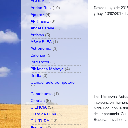
ACUNA
(1)
Desde mayo de 2015
Adrián Ruiz
(10)
y hoy, 10/02/2017, h
Ajedrez
(4)
Al-Rhamiz
(3)
Ángel Esteve
(1)
Artistas
(5)
ASAMBLEA
(1)
Astronomía
(3)
Balonga
(5)
Barrancos
(1)
Biblioteca Mahoya
(4)
Bolillo
(3)
Camachuelo trompetero
(1)
Cantahueso
(1)
Las Reservas Natura
Charlas
(5)
intervención human
CIENCIA
(5)
hidráulico, con la f
de Importancia Comu
Claro de Luna
(5)
Reserva fluvial de la
CULTURA
(13)
Esparto
(4)