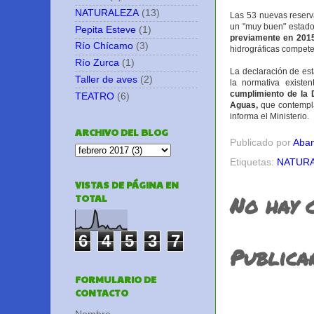
NATURALEZA
(13)
Las 53 nuevas reserva
un "muy buen" estado
Pepita Esteve
(1)
previamente en 201
Río Chícamo
(3)
hidrográficas compete
Río Zurca
(1)
La declaración de est
Taller de aves
(2)
la normativa existe
cumplimiento de la 
TEATRO
(6)
Aguas,
que contempla
informa el Ministerio.
ARCHIVO DEL BLOG
Publicado por
Aban
Etiquetas:
NATUR
VISTAS DE PÁGINA EN
No hay 
TOTAL
6
4
5
3
7
Publica
FORMULARIO DE
CONTACTO