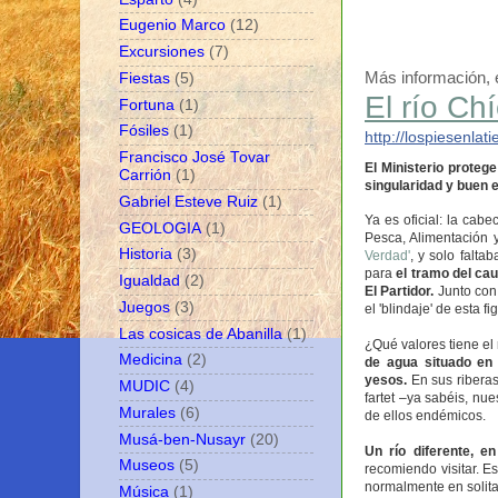
Eugenio Marco
(12)
Excursiones
(7)
Más información, e
Fiestas
(5)
El río Ch
Fortuna
(1)
Fósiles
(1)
http://
lospiesenlati
Francisco José Tovar
El Ministerio proteg
Carrión
(1)
singularidad y buen 
Gabriel Esteve Ruiz
(1)
Ya es oficial: la cab
GEOLOGIA
(1)
Pesca, Alimentación 
Historia
(3)
Verdad'
, y solo falta
para
el tramo del cau
Igualdad
(2)
El Partidor.
Junto con
Juegos
(3)
el 'blindaje' de esta f
Las cosicas de Abanilla
(1)
¿Qué valores tiene el
Medicina
(2)
de agua situado en 
yesos.
En sus riberas
MUDIC
(4)
fartet –ya sabéis, nu
Murales
(6)
de ellos endémicos.
Musá-ben-Nusayr
(20)
Un río diferente, e
Museos
(5)
recomiendo visitar. Es
normalmente en solita
Música
(1)