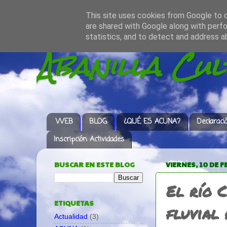
This site uses cookies from Google to de
are shared with Google along with perfo
statistics, and to detect and address a
Abanilla Cu
WEB
BLOG
¿QUÉ ES ACUNA?
Declaraci
Inscripción Actividades
BUSCAR EN ESTE BLOG
VIERNES, 10 DE 
El río 
ETIQUETAS
fluvial
Actualidad
(3)