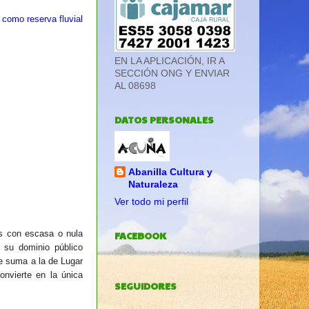
 como reserva fluvial
EN LA APLICACIÓN, IR A
SECCIÓN ONG Y ENVIAR
AL 08698
DATOS PERSONALES
Abanilla Cultura y
Naturaleza
Ver todo mi perfil
os con escasa o nula
FACEBOOK
n su do
minio público
se suma a la de Lugar
onvierte en la única
SEGUIDORES