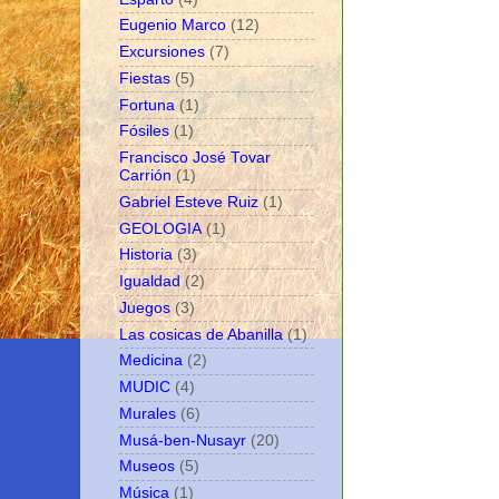
Eugenio Marco
(12)
Excursiones
(7)
Fiestas
(5)
Fortuna
(1)
Fósiles
(1)
Francisco José Tovar
Carrión
(1)
Gabriel Esteve Ruiz
(1)
GEOLOGIA
(1)
Historia
(3)
Igualdad
(2)
Juegos
(3)
Las cosicas de Abanilla
(1)
Medicina
(2)
MUDIC
(4)
Murales
(6)
Musá-ben-Nusayr
(20)
Museos
(5)
Música
(1)