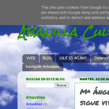
This site uses cookies from Google to de
are shared with Google along with perfo
statistics, and to detect and address a
Abanilla Cu
WEB
BLOG
¿QUÉ ES ACUNA?
Declaraci
Inscripción Actividades
BUSCAR EN ESTE BLOG
MARTES, 20 DE A
Mª Ánge
ETIQUETAS
sigue vi
Actualidad
(3)