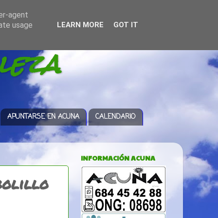
ser-agent
rate usage
LEARN MORE
GOT IT
leza
APUNTARSE EN ACUNA
CALENDARIO
INFORMACIÓN ACUNA
bolillo