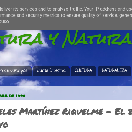
liver its services and to analyze traffic. Your IP address and u
rmance and security metrics to ensure quality of service, gene
buse.
ltura y Natura
ón de principios
Junta Directiva
CULTURA
NATURALEZA
BRIL DE 1999
les Martínez Riquelme - El 
vo