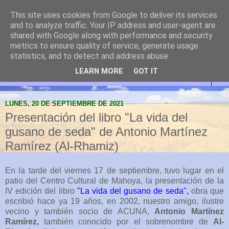
This site uses cookies from Google to deliver its services
Abanilla Cultura y
and to analyze traffic. Your IP address and user-agent are
shared with Google along with performance and security
Naturaleza
metrics to ensure quality of service, generate usage
statistics, and to detect and address abuse.
LEARN MORE
GOT IT
▼
LUNES, 20 DE SEPTIEMBRE DE 2021
Presentación del libro "La vida del
gusano de seda" de Antonio Martínez
Ramírez (Al-Rhamiz)
En la tarde del viernes 17 de septiembre, tuvo lugar en el
patio del Centro Cultural de Mahoya, la presentación de la
IV edición del libro
"La vida del gusano de seda",
obra que
escribió hace ya 19 años, en 2002, nuestro amigo, ilustre
vecino y también socio de ACUNA,
Antonio Martínez
Ramírez,
también conocido por el sobrenombre de
Al-