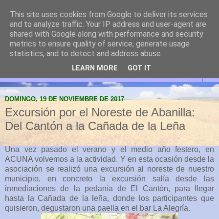
This site uses cookies from Google to deliver its services
Abanilla Cultura y
and to analyze traffic. Your IP address and user-agent are
shared with Google along with performance and security
Naturaleza
metrics to ensure quality of service, generate usage
statistics, and to detect and address abuse.
LEARN MORE
GOT IT
▼
DOMINGO, 19 DE NOVIEMBRE DE 2017
Excursión por el Noreste de Abanilla:
Del Cantón a la Cañada de la Leña
Una vez pasado el verano y el medio año festero, en
ACUNA volvemos a la actividad. Y en esta ocasión desde la
asociación se realizó una excursión al noreste de nuestro
municipio, en concreto la excursión salía desde las
inmediaciones de la pedanía de El Cantón, para llegar
hasta la Cañada de la leña, donde los participantes que
quisieron, degustaron una paella en el bar La Alegría.