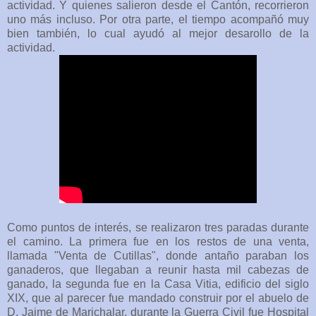
actividad. Y quienes salieron desde el Cantón, recorrieron
uno más incluso. Por otra parte, el tiempo acompañó muy
bien también, lo cual ayudó al mejor desarollo de la
actividad.
Como puntos de interés, se realizaron tres paradas durante
el camino. La primera fue en los restos de una venta,
llamada "Venta de Cutillas", donde antaño paraban los
ganaderos, que llegaban a reunir hasta mil cabezas de
ganado, la segunda fue en la Casa Vitia, edificio del siglo
XIX, que al parecer fue mandado construir por el abuelo de
D. Jaime de Marichalar, durante la Guerra Civil fue Hospital