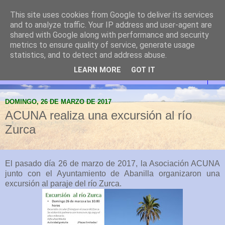
This site uses cookies from Google to deliver its services
Abanilla Cultura y
and to analyze traffic. Your IP address and user-agent are
shared with Google along with performance and security
Naturaleza
metrics to ensure quality of service, generate usage
statistics, and to detect and address abuse.
LEARN MORE
GOT IT
▼
DOMINGO, 26 DE MARZO DE 2017
ACUNA realiza una excursión al río
Zurca
El pasado día 26 de marzo de 2017, la Asociación ACUNA
junto con el Ayuntamiento de Abanilla organizaron una
excursión al paraje del río Zurca.